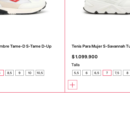
Hombre Tame-D S-Tame D-Up
Tenis Para Mujer S-Savannah T
0
$
1
.
099
.
900
Talla
8
8,5
9
10
10,5
5,5
6
6,5
7
7,5
8