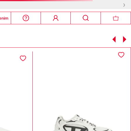
›
enim