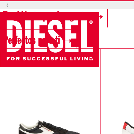
‹
También te pueden gustar
Perfectos para ti