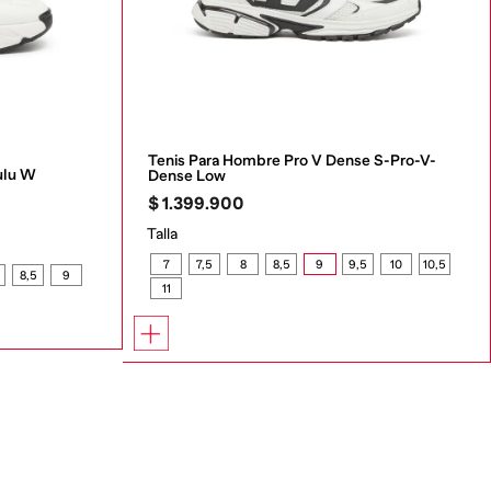
Tenis Para Hombre Pro V Dense S-Pro-V-
ulu W
Dense Low
$
1
.
399
.
900
Talla
7
7,5
8
8,5
9
9,5
10
10,5
8,5
9
11