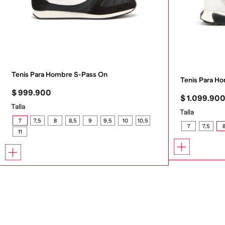
Tenis Para Hombre S-Pass On
Tenis Para 
$
999
.
900
$
1
.
099
.
90
Talla
Talla
7
7,5
8
8,5
9
9,5
10
10,5
7
7,5
11