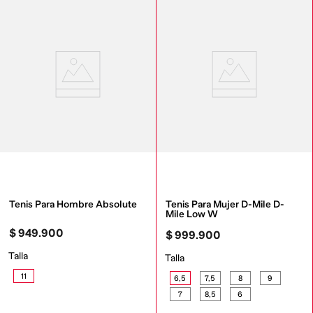
Tenis Para Hombre Absolute
Tenis Para Mujer D-Mile D-
Mile Low W
$
949
.
900
$
999
.
900
Talla
Talla
11
6,5
7,5
8
9
7
8,5
6