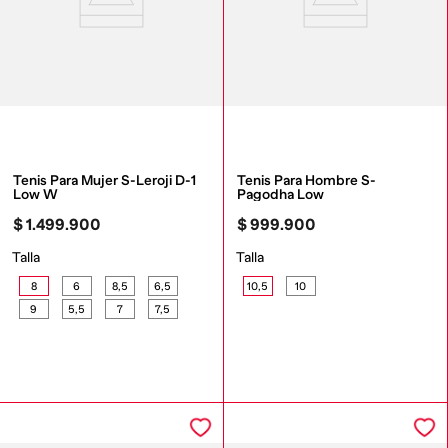
Tenis Para Mujer S-Leroji D-1 
Tenis Para Hombre S-
Low W
Pagodha Low
$
1
.
499
.
900
$
999
.
900
Talla
Talla
8
6
8,5
6,5
10,5
10
9
5,5
7
7,5