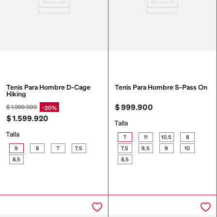
Tenis Para Hombre D-Cage 
Tenis Para Hombre S-Pass On
Hiking
$
999
.
900
$
1
.
999
.
900
20%
$
1
.
599
.
920
Talla
Talla
7
11
10,5
8
9
8
7
7,5
7,5
9,5
9
10
8,5
8,5