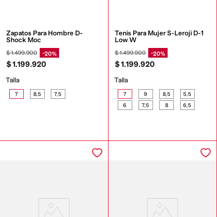
Zapatos Para Hombre D-
Tenis Para Mujer S-Leroji D-1 
Shock Moc
Low W
$
1
.
499
.
900
$
1
.
499
.
900
20%
20%
$
1
.
199
.
920
$
1
.
199
.
920
Talla
Talla
7
8,5
7,5
7
9
8,5
5,5
6
7,5
8
6,5