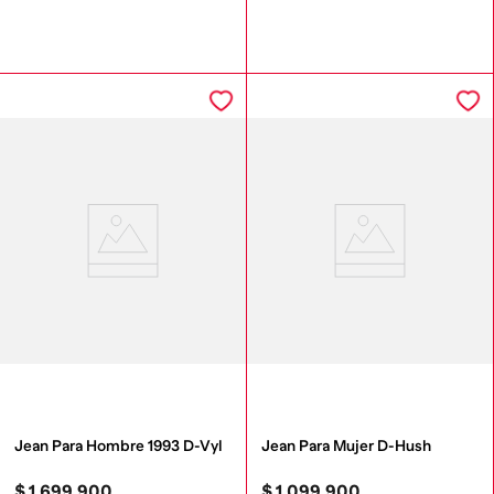
Jean Para Hombre 1993 D-Vyl
Jean Para Mujer D-Hush
$
1
.
699
.
900
$
1
.
099
.
900