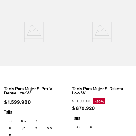
Tenis Para Mujer S-Pro-V-
Tenis Para Mujer S-Dakota 
Dense Low W
Low W
$
1
.
099
.
900
20%
$
1
.
599
.
900
$
879
.
920
Talla
Talla
6,5
8,5
7
8
8,5
9
9
7,5
6
5,5
5