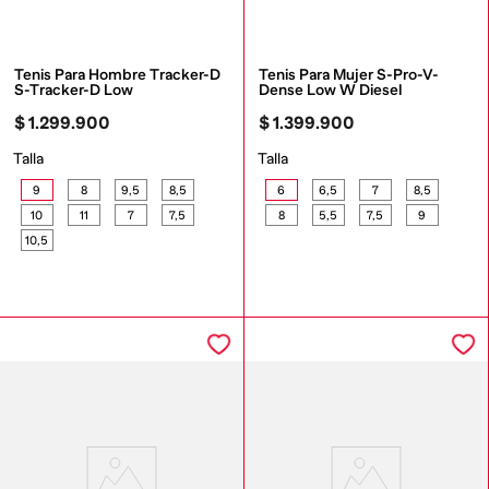
Tenis Para Hombre Tracker-D 
Tenis Para Mujer S-Pro-V-
S-Tracker-D Low
Dense Low W Diesel
$
1
.
299
.
900
$
1
.
399
.
900
Talla
Talla
9
8
9,5
8,5
6
6,5
7
8,5
10
11
7
7,5
8
5,5
7,5
9
10,5