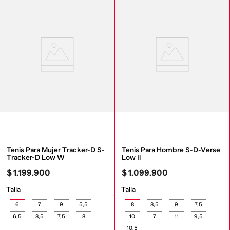
Tenis Para Mujer Tracker-D S-
Tenis Para Hombre S-D-Verse 
Tracker-D Low W
Low Ii
$
1
.
199
.
900
$
1
.
099
.
900
Talla
Talla
6
7
9
5,5
8
8,5
9
7,5
6,5
8,5
7,5
8
10
7
11
9,5
10,5