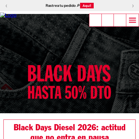
‹
›
Rastrea tu pedido 🔎
Aquí!
Black Days Diesel 2026: actitud
que no entra en pausa