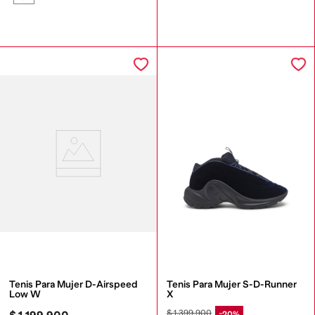
Tenis Para Mujer D-Airspeed 
Tenis Para Mujer S-D-Runner 
Low W
X
$
1
.
399
.
900
20%