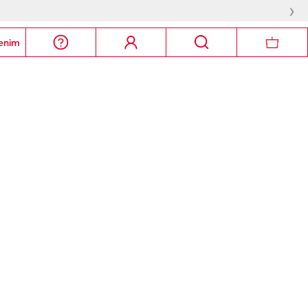
›
enim