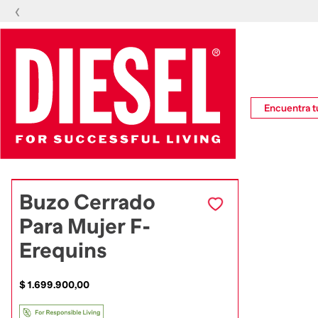
‹
Encuentra tu
Buzo Cerrado
Para Mujer F-
Erequins
$
1
.
699
.
900
,
00