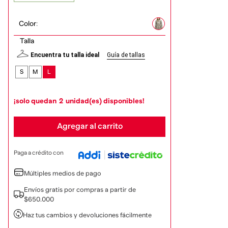
Color
:
Talla
Encuentra tu talla ideal
Guía de tallas
S
M
L
¡solo quedan
2
unidad(es) disponibles!
Agregar al carrito
Paga a crédito con
Múltiples medios de pago
Envíos gratis por compras a partir de
$650.000
Haz tus cambios y devoluciones fácilmente