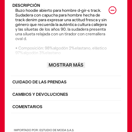
DESCRIPCIÓN
Buzo hoodie abierto para hombre d-gir-s track.
Sudadera con capucha para hombre hecha de
track denim para expresar una actitud fresca y sin
género que recuerda la auténtica cultura callejera
y las siluetas de los años 90. la sudadera presenta
una silueta relajada con un tirador con cremallera
oval d.
• Composición: 98%algodón 2%elastano, elástico
97%algodón 3%elastano
• País origen: túnez
MOSTRAR MÁS
• El modelo viste una talla l y mide 188 cm. La
modelo viste una talla s y mide 177 cm.
CUIDADO DE LAS PRENDAS
CAMBIOS Y DEVOLUCIONES
COMENTARIOS
IMPORTADO POR : ESTUDIO DE MODA S.A.S