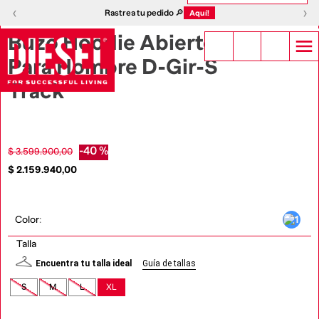
1
|
12
‹
›
‹
›
Rastrea tu pedido 🔎
Aquí!
Buzo Hoodie Abierto
Para Hombre D-Gir-S
Track
-
40 %
$
3
.
599
.
900
,
00
$
2
.
159
.
940
,
00
Color
:
Talla
Encuentra tu talla ideal
Guía de tallas
S
M
L
XL