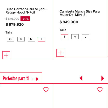
Buzo Cerrado Para Mujer F-
Camiseta Manga Sisa Para 
Reggy Hood N-Foil
Mujer De-Misy-S
$
849
.
900
20%
$
849
.
900
$
679
.
920
Talla
Talla
S
M
L
XS
S
M
L
Perfectos para ti