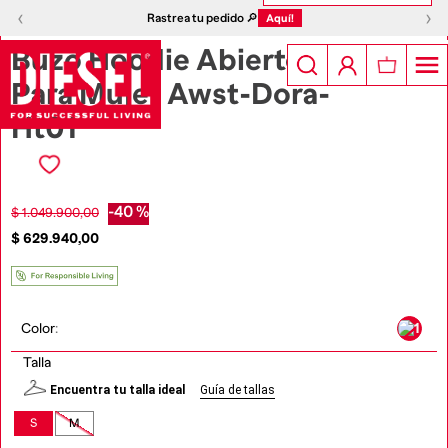
1
|
4
‹
›
‹
›
Rastrea tu pedido 🔎
Aquí!
Buzo Hoodie Abierto
Para Mujer Awst-Dora-
Ht01
-
40 %
$
1
.
049
.
900
,
00
$
629
.
940
,
00
Color
:
Talla
Encuentra tu talla ideal
Guía de tallas
S
M