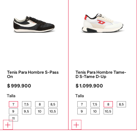
Tenis Para Hombre S-Pass 
Tenis Para Hombre Tame-
On
D S-Tame D-Up
$
999
.
900
$
1
.
099
.
900
Talla
Talla
7
7,5
8
8,5
7
7,5
8
8,5
9
9,5
10
10,5
9
10
10,5
11