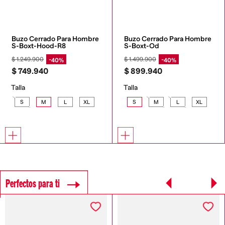
Buzo Cerrado Para Hombre 
Buzo Cerrado Para Hombre 
S-Boxt-Hood-R8
S-Boxt-Od
$
1
.
249
.
900
$
1
.
499
.
900
40%
40%
$
749
.
940
$
899
.
940
Talla
Talla
S
M
L
XL
S
M
L
XL
Perfectos para ti