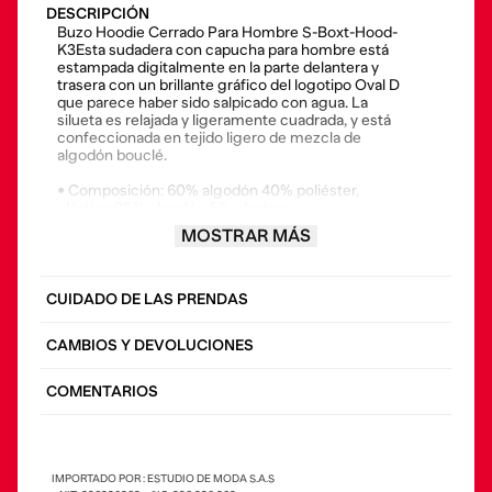
DESCRIPCIÓN
Buzo Hoodie Cerrado Para Hombre S-Boxt-Hood-
K3Esta sudadera con capucha para hombre está
estampada digitalmente en la parte delantera y
trasera con un brillante gráfico del logotipo Oval D
que parece haber sido salpicado con agua. La
silueta es relajada y ligeramente cuadrada, y está
confeccionada en tejido ligero de mezcla de
algodón bouclé.
• Composición: 60% algodón 40% poliéster,
elástico 95% algodón 5% elastano
MOSTRAR MÁS
• País origen: Bangladesh
• El modelo viste una talla L y mide 182 cm
CUIDADO DE LAS PRENDAS
CAMBIOS Y DEVOLUCIONES
COMENTARIOS
IMPORTADO POR : ESTUDIO DE MODA S.A.S