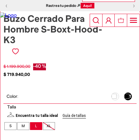
1
|
5
‹
›
‹
›
Rastrea tu pedido 🔎
Aquí!
Buzo Cerrado Para
Hombre S-Boxt-Hood-
K3
-
40 %
$
1
.
199
.
900
,
00
$
719
.
940
,
00
Color
:
Talla
Encuentra tu talla ideal
Guía de tallas
S
M
L
XL