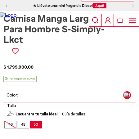
1
|
4
‹
›
‹
›
🔥 Llévate una mini fragancia Diesel
Aquí!
Camisa Manga Larga
Para Hombre S-Simply-
Lkct
$
1
.
799
.
900
,
00
Color
:
Talla
Encuentra tu talla ideal
Guía de tallas
46
48
50