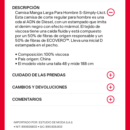
DESCRIPCIÓN
Camisa Manga Larga Para Hombre S-Simply-Lkct.
Esta camisa de corte regular para hombre es una
oda al ADN de Diesel, con un estampado que imita
el denim negro con efecto mármol. El tejido de
viscosa tiene una caída fluida y está compuesto
por un 50% de fibras de origen responsable y un
50% de fibras de ECOVERO™. Lleva una inicial D
estampada en el pecho.
• Composición: 100% viscosa
• País origen: China
• El modelo viste una talla 48 y mide 188 cm
CUIDADO DE LAS PRENDAS
CAMBIOS Y DEVOLUCIONES
COMENTARIOS
IMPORTADO POR : ESTUDIO DE MODA S.A.S
• NIT: 890926803 • SIC: 890.926.803