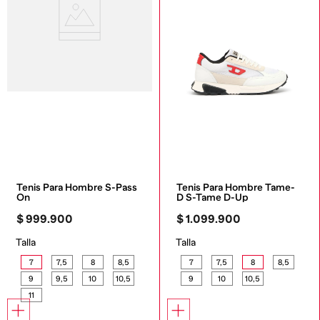
Tenis Para Hombre S-Pass 
Tenis Para Hombre Tame-
On
D S-Tame D-Up
$
999
.
900
$
1
.
099
.
900
Talla
Talla
7
7,5
8
8,5
7
7,5
8
8,5
9
9,5
10
10,5
9
10
10,5
11