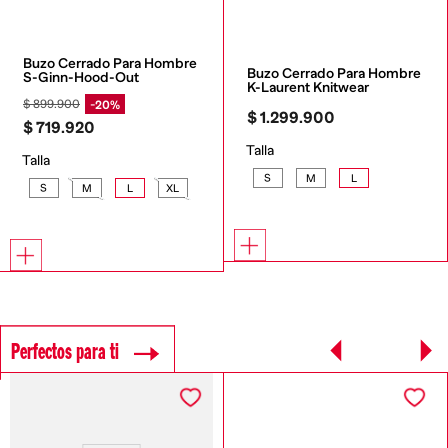
Buzo Cerrado Para Hombre 
Buzo Cerrado Para Hombre 
S-Ginn-Hood-Out
K-Laurent Knitwear
$
899
.
900
20%
$
1
.
299
.
900
$
719
.
920
Talla
Talla
S
M
L
S
M
L
XL
Perfectos para ti