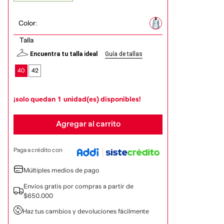
Color
:
Talla
Encuentra tu talla ideal
Guía de tallas
40
42
¡solo quedan
1
unidad(es) disponibles!
Agregar al carrito
Paga a crédito con
Múltiples medios de pago
Envíos gratis por compras a partir de
$650.000
Haz tus cambios y devoluciones fácilmente