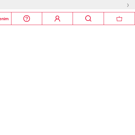
›
enim