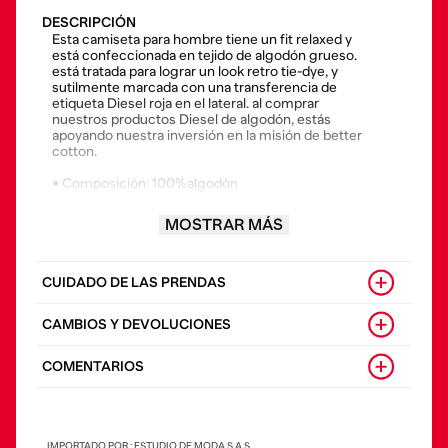
DESCRIPCIÓN
Esta camiseta para hombre tiene un fit relaxed y
está confeccionada en tejido de algodón grueso.
está tratada para lograr un look retro tie-dye, y
sutilmente marcada con una transferencia de
etiqueta Diesel roja en el lateral. al comprar
nuestros productos Diesel de algodón, estás
apoyando nuestra inversión en la misión de better
cotton.
• Composición: 100%algodón
• País origen: portugal
MOSTRAR MÁS
• El modelo viste una talla l y mide 182 cm
CUIDADO DE LAS PRENDAS
CAMBIOS Y DEVOLUCIONES
COMENTARIOS
IMPORTADO POR : ESTUDIO DE MODA S.A.S