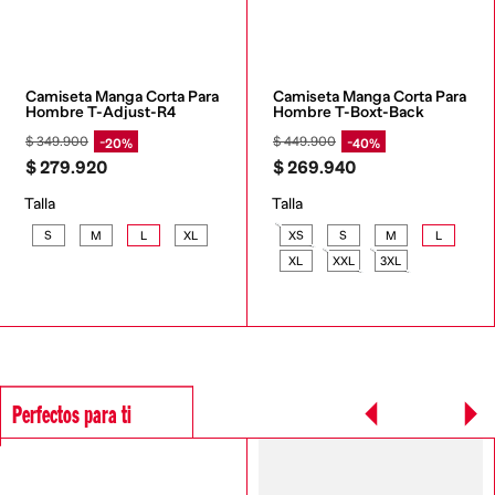
Camiseta Manga Corta Para 
Camiseta Manga Corta Para 
Hombre T-Adjust-R4
Hombre T-Boxt-Back
$
349
.
900
$
449
.
900
20%
40%
$
279
.
920
$
269
.
940
Talla
Talla
S
M
L
XL
XS
S
M
L
XL
XXL
3XL
Perfectos para ti