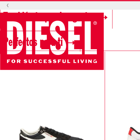
‹
También te pueden gustar
Perfectos para ti