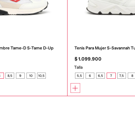
Hombre Tame-D S-Tame D-Up
Tenis Para Mujer S-Savannah T
0
$
1
.
099
.
900
Talla
8
8,5
9
10
10,5
5,5
6
6,5
7
7,5
8