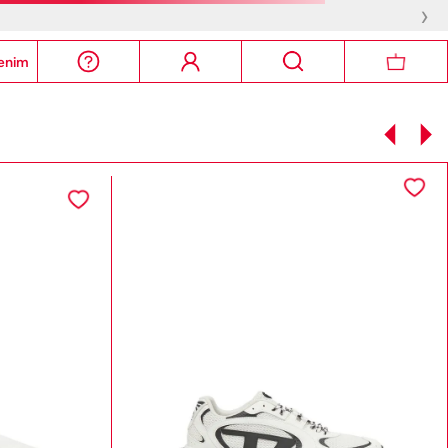
›
enim