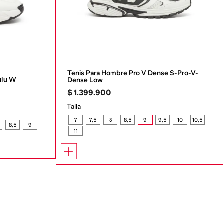
Tenis Para Hombre Pro V Dense S-Pro-V-
ulu W
Dense Low
$
1
.
399
.
900
Talla
7
7,5
8
8,5
9
9,5
10
10,5
8,5
9
11