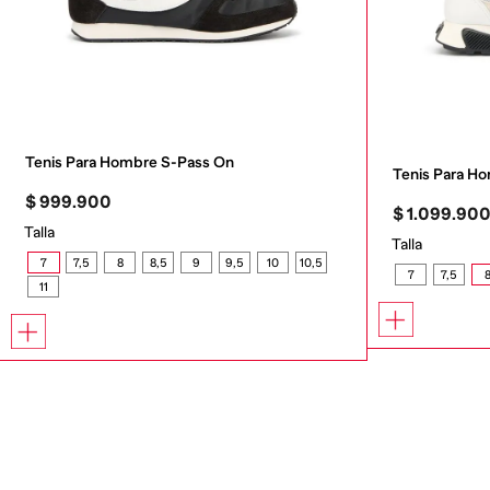
Tenis Para Hombre S-Pass On
Tenis Para 
$
999
.
900
$
1
.
099
.
90
Talla
Talla
7
7,5
8
8,5
9
9,5
10
10,5
7
7,5
11