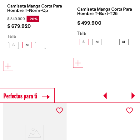
Camiseta Manga Corta Para 
Camiseta Manga Corta Para 
Hombre T-Norm-Cp
Hombre T-Boxt-T25
$
849
.
900
20%
$
499
.
900
$
679
.
920
Talla
Talla
S
M
L
XL
S
M
L
Perfectos para ti