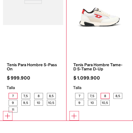
Tenis Para Hombre S-Pass 
Tenis Para Hombre Tame-
On
D S-Tame D-Up
$
999
.
900
$
1
.
099
.
900
Talla
Talla
7
7,5
8
8,5
7
7,5
8
8,5
9
9,5
10
10,5
9
10
10,5
11