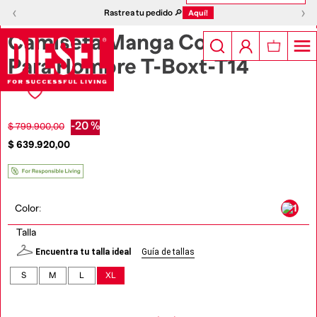
1
|
4
‹
›
‹
›
Rastrea tu pedido 🔎
Aquí!
Camiseta Manga Corta
Para Hombre T-Boxt-T14
-
20 %
$
799
.
900
,
00
$
639
.
920
,
00
Color
:
Talla
Encuentra tu talla ideal
Guía de tallas
S
M
L
XL