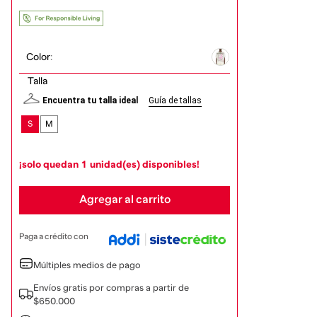
Color
:
Talla
Encuentra tu talla ideal
Guía de tallas
S
M
¡solo quedan
1
unidad(es) disponibles!
Agregar al carrito
Paga a crédito con
Múltiples medios de pago
Envíos gratis por compras a partir de
$650.000