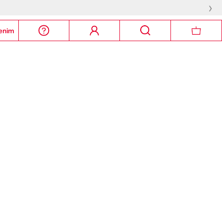
›
enim