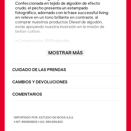
Confeccionada en tejido de algodón de efecto
crudo. el pecho presenta un estampado
fotográfico, adornado con la frase successful living
en relieve en un tono brillante en contraste. al
comprar nuestros productos Diesel de algodón,
estás apoyando nuestra inversión en la misión de
better cotton.
• Composición: 100%algodón
• El modelo viste una talla l y mide 182 cm
MOSTRAR MÁS
• País origen: turquía
CUIDADO DE LAS PRENDAS
CAMBIOS Y DEVOLUCIONES
COMENTARIOS
IMPORTADO POR : ESTUDIO DE MODA S.A.S
• NIT: 890926803 • SIC: 890.926.803