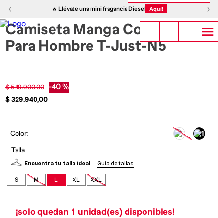
1
|
4
‹
›
‹
›
🔥 Llévate una mini fragancia Diesel
Aquí!
Camiseta Manga Corta
Para Hombre T-Just-N5
-
40 %
$
549
.
900
,
00
$
329
.
940
,
00
Color
:
Talla
Encuentra tu talla ideal
Guía de tallas
S
M
L
XL
XXL
¡solo quedan
1
unidad(es) disponibles!