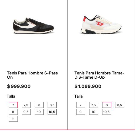
Tenis Para Hombre S-Pass 
Tenis Para Hombre Tame-
On
D S-Tame D-Up
$
999
.
900
$
1
.
099
.
900
Talla
Talla
7
7,5
8
8,5
7
7,5
8
8,5
9
9,5
10
10,5
9
10
10,5
11