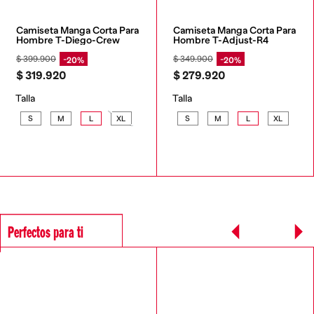
Camiseta Manga Corta Para 
Camiseta Manga Corta Para 
Hombre T-Diego-Crew
Hombre T-Adjust-R4
$
399
.
900
$
349
.
900
20%
20%
$
319
.
920
$
279
.
920
Talla
Talla
S
M
L
XL
S
M
L
XL
Perfectos para ti