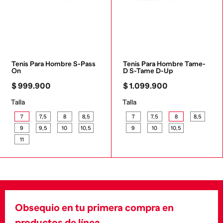
Tenis Para Hombre S-Pass 
Tenis Para Hombre Tame-
On
D S-Tame D-Up
$
999
.
900
$
1
.
099
.
900
Talla
Talla
7
7,5
8
8,5
7
7,5
8
8,5
9
9,5
10
10,5
9
10
10,5
11
Obsequio en tu primera compra en
productos de línea