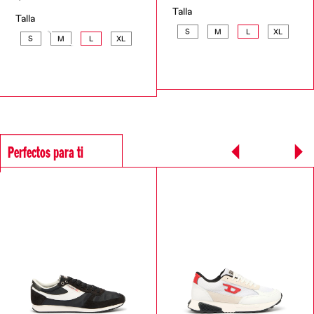
Talla
Talla
S
M
L
XL
S
M
L
XL
Perfectos para ti