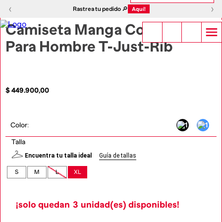
1
|
2
‹
›
‹
›
Rastrea tu pedido 🔎
Aquí!
Camiseta Manga Corta
Para Hombre T-Just-Rib
$
449
.
900
,
00
Color
:
Talla
Encuentra tu talla ideal
Guía de tallas
S
M
L
XL
¡solo quedan
3
unidad(es) disponibles!