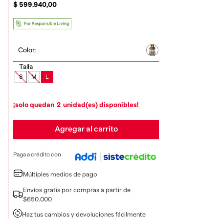
$
599
.
940
,
00
Color
:
Talla
S
M
L
¡solo quedan
2
unidad(es) disponibles!
Agregar al carrito
Paga a crédito con
Múltiples medios de pago
Envíos gratis por compras a partir de
$650.000
Haz tus cambios y devoluciones fácilmente