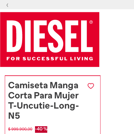
‹
Camiseta Manga
Corta Para Mujer
T-Uncutie-Long-
N5
-
40 %
$
999
.
900
,
00