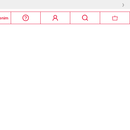
›
enim