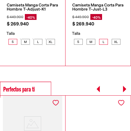
Camiseta Manga Corta Para 
Camiseta Manga Corta Para 
Hombre T-Adjust-K1
Hombre T-Just-L3
$
449
.
900
$
449
.
900
40%
40%
$
269
.
940
$
269
.
940
Talla
Talla
S
M
L
XL
S
M
L
XL
Perfectos para ti