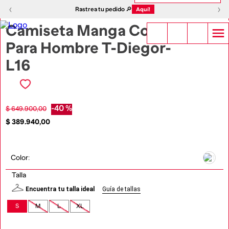
1
|
16
‹
›
‹
›
Rastrea tu pedido 🔎
Aquí!
Camiseta Manga Corta
Para Hombre T-Diegor-
L16
-
40 %
$
649
.
900
,
00
$
389
.
940
,
00
Color
:
Talla
Encuentra tu talla ideal
Guía de tallas
S
M
L
XL