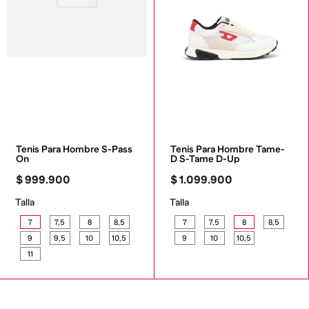
Tenis Para Hombre S-Pass 
Tenis Para Hombre Tame-
On
D S-Tame D-Up
$
999
.
900
$
1
.
099
.
900
Talla
Talla
7
7,5
8
8,5
7
7,5
8
8,5
9
9,5
10
10,5
9
10
10,5
11