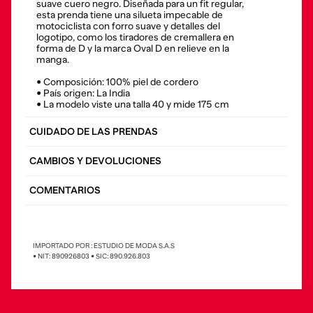
suave cuero negro. Diseñada para un fit regular,
esta prenda tiene una silueta impecable de
motociclista con forro suave y detalles del
logotipo, como los tiradores de cremallera en
forma de D y la marca Oval D en relieve en la
manga.
• Composición: 100% piel de cordero
• País origen: La India
• La modelo viste una talla 40 y mide 175 cm
CUIDADO DE LAS PRENDAS
CAMBIOS Y DEVOLUCIONES
COMENTARIOS
IMPORTADO POR : ESTUDIO DE MODA S.A.S
• NIT: 890926803 • SIC: 890.926.803