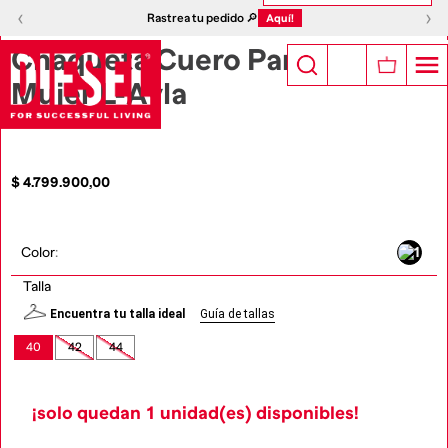
1
|
6
‹
›
‹
›
Rastrea tu pedido 🔎
Aquí!
Chaqueta Cuero Para
Mujer L-Ayla
$
4
.
799
.
900
,
00
Color
:
Talla
Encuentra tu talla ideal
Guía de tallas
40
42
44
¡solo quedan
1
unidad(es) disponibles!