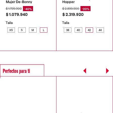
Mujer De-Bonny
Hopper
$
1
.
799
.
900
$
2
.
899
.
900
40%
20%
$
1
.
079
.
940
$
2
.
319
.
920
Talla
Talla
XS
S
M
L
38
40
42
44
Perfectos para ti