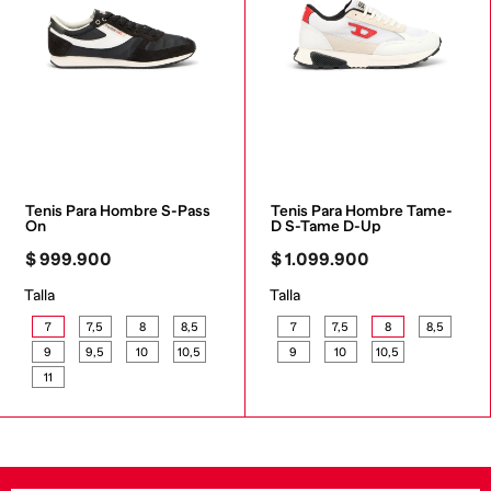
Tenis Para Hombre S-Pass 
Tenis Para Hombre Tame-
On
D S-Tame D-Up
$
999
.
900
$
1
.
099
.
900
Talla
Talla
7
7,5
8
8,5
7
7,5
8
8,5
9
9,5
10
10,5
9
10
10,5
11