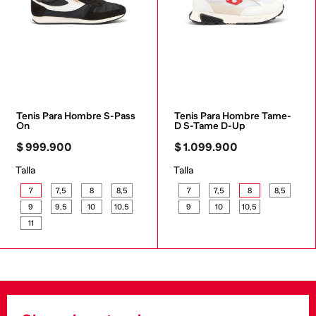
Tenis Para Hombre S-Pass 
Tenis Para Hombre Tame-
On
D S-Tame D-Up
$
999
.
900
$
1
.
099
.
900
Talla
Talla
7
7,5
8
8,5
7
7,5
8
8,5
9
9,5
10
10,5
9
10
10,5
11