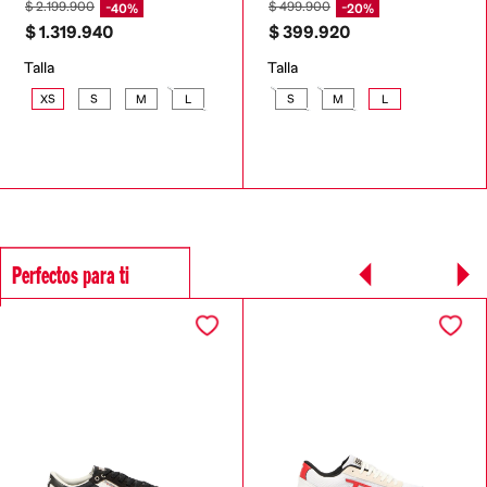
$
2
.
199
.
900
$
499
.
900
40%
20%
$
1
.
319
.
940
$
399
.
920
Talla
Talla
XS
S
M
L
S
M
L
Perfectos para ti