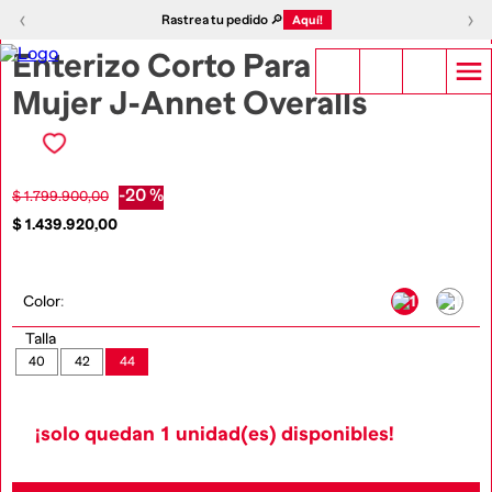
1
|
4
‹
›
‹
›
Rastrea tu pedido 🔎
Aquí!
Enterizo Corto Para
Mujer J-Annet Overalls
-
20 %
$
1
.
799
.
900
,
00
$
1
.
439
.
920
,
00
Color
:
Talla
40
42
44
¡solo quedan
1
unidad(es) disponibles!