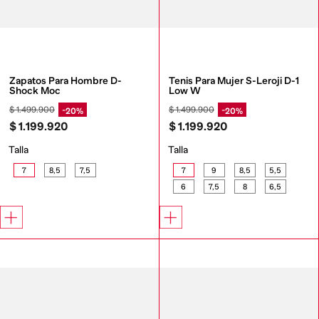
Zapatos Para Hombre D-
Tenis Para Mujer S-Leroji D-1 
Shock Moc
Low W
$
1
.
499
.
900
$
1
.
499
.
900
20%
20%
$
1
.
199
.
920
$
1
.
199
.
920
Talla
Talla
7
8,5
7,5
7
9
8,5
5,5
6
7,5
8
6,5