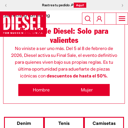
‹
›
Rastrea tu pedido 🔎
Aquí!
Final Sale Diesel: Solo para
valientes
No viniste a ser uno más. Del 5 al 8 de febrero de
2026, Diesel activa su Final Sale, el evento definitivo
para quienes viven bajo sus propias reglas. Es tu
última oportunidad para adueñarte de piezas
icónicas con
descuentos de hasta el 50%
.
Hombre
Mujer
Denim
Tenis
Camisetas