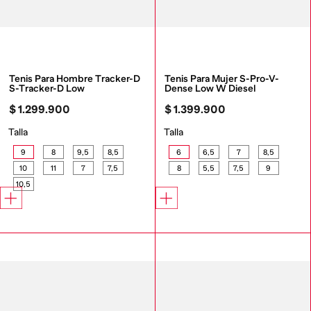
Tenis Para Hombre Tracker-D 
Tenis Para Mujer S-Pro-V-
S-Tracker-D Low
Dense Low W Diesel
$
1
.
299
.
900
$
1
.
399
.
900
Talla
Talla
9
8
9,5
8,5
6
6,5
7
8,5
10
11
7
7,5
8
5,5
7,5
9
10,5