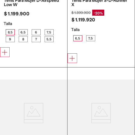
Tenis Para Mujer D-Airspeed 
Tenis Para Mujer S-D-Runner 
Low W
X
$
1
.
399
.
900
20%
$
1
.
199
.
900
$
1
.
119
.
920
Talla
Talla
8,5
6,5
6
7,5
6,5
7,5
9
8
7
5,5