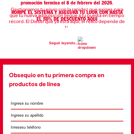
.
promoción termina el 8 de febrero del 2026
Gestionamos tu envío con la rapidez que exiges para
ROMPE EL SISTEMA Y ASEGURA TU LOOK CON HASTA
que tu nueva adquisición llegue a tu puerta en tiempo
EL 50% DE DESCUENTO AQUÍ
récord. El Diesel que ya está aquí; el resto depende de
ti.
Seguir leyendo...
Obsequio en tu primera compra en
productos de línea