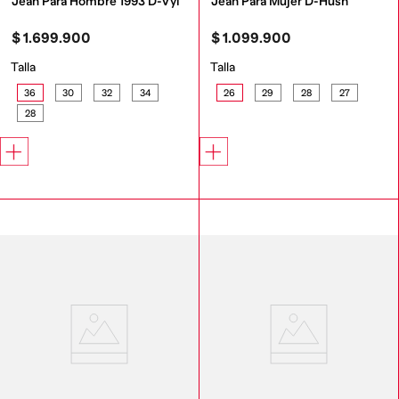
Jean Para Hombre 1993 D-Vyl
Jean Para Mujer D-Hush
$
1
.
699
.
900
$
1
.
099
.
900
Talla
Talla
36
30
32
34
26
29
28
27
28