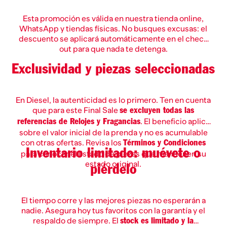
Esta promoción es válida en nuestra tienda online,
WhatsApp y tiendas físicas. No busques excusas: el
descuento se aplicará automáticamente en el check
out para que nada te detenga.
Exclusividad y piezas seleccionadas
En Diesel, la autenticidad es lo primero. Ten en cuenta
que para este Final Sale
se excluyen todas las
. El beneficio aplica
referencias de Relojes y Fragancias
sobre el valor inicial de la prenda y no es acumulable
con otras ofertas. Revisa los
Términos y Condiciones
Inventario limitado: muévete o
para conocer el listado de piezas que mantienen su
estado original.
piérdelo
El tiempo corre y las mejores piezas no esperarán a
nadie. Asegura hoy tus favoritos con la garantía y el
respaldo de siempre. El
stock es limitado y la