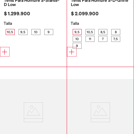
Tenis Para Hombre S-Slante-
Tenis Para Hombre S-D-Griffe 
D Low
Low
$
1
.
299
.
900
$
2
.
099
.
900
Talla
Talla
10,5
9,5
10
9
9,5
10,5
8,5
8
10
11
7
7,5
9