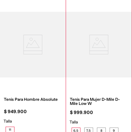
Tenis Para Hombre Absolute
Tenis Para Mujer D-Mile D-
Mile Low W
$
949
.
900
$
999
.
900
Talla
Talla
11
6,5
7,5
8
9