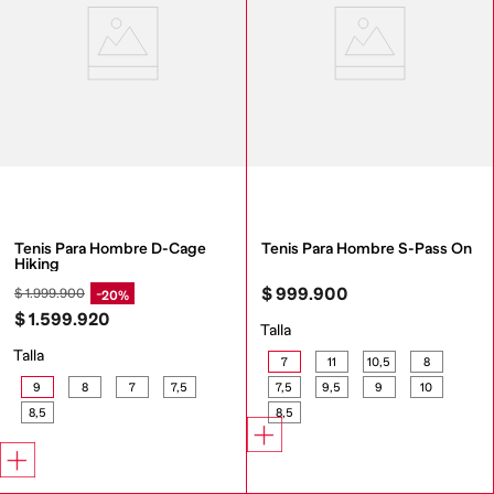
Tenis Para Hombre D-Cage 
Tenis Para Hombre S-Pass On
Hiking
$
999
.
900
$
1
.
999
.
900
20%
$
1
.
599
.
920
Talla
Talla
7
11
10,5
8
9
8
7
7,5
7,5
9,5
9
10
8,5
8,5