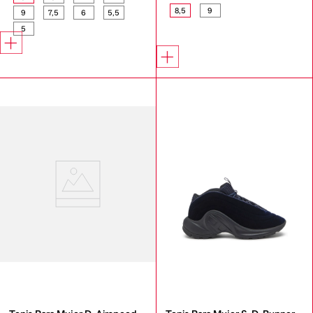
8,5
9
9
7,5
6
5,5
5