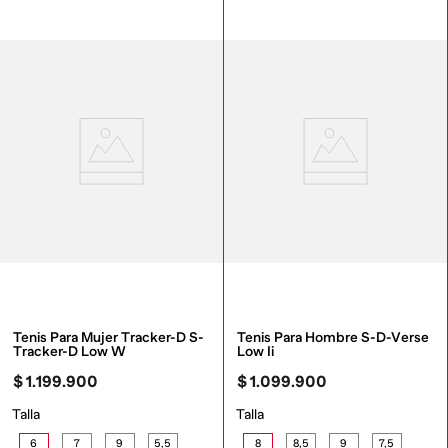
Tenis Para Mujer Tracker-D S-
Tenis Para Hombre S-D-Verse 
Tracker-D Low W
Low Ii
$
1
.
199
.
900
$
1
.
099
.
900
Talla
Talla
6
7
9
5,5
8
8,5
9
7,5