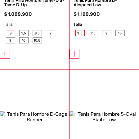
Tenis Para Hombre Tame-D S-
Tenis Para Hombre D-
Tame D-Up
Airspeed Low
$
1
.
099
.
900
$
1
.
199
.
900
Talla
Talla
8
7,5
8,5
7
9,5
7,5
9
10
9
10
10,5