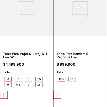
Tenis Para Mujer S-Leroji D-1 
Tenis Para Hombre S-
Low W
Pagodha Low
$
1
.
499
.
900
$
999
.
900
Talla
Talla
8
6
8,5
6,5
10,5
10
9
5,5
7
7,5