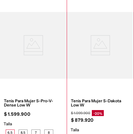
Tenis Para Mujer S-Pro-V-
Tenis Para Mujer S-Dakota 
Dense Low W
Low W
$
1
.
099
.
900
20%
$
1
.
599
.
900
$
879
.
920
Talla
Talla
6,5
8,5
7
8