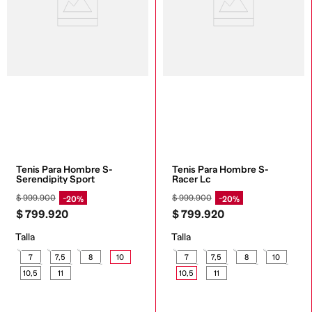
Tenis Para Hombre S-
Tenis Para Hombre S-
Serendipity Sport
Racer Lc
$
999
.
900
$
999
.
900
20%
20%
$
799
.
920
$
799
.
920
Talla
Talla
7
7,5
8
10
7
7,5
8
10
10,5
11
10,5
11