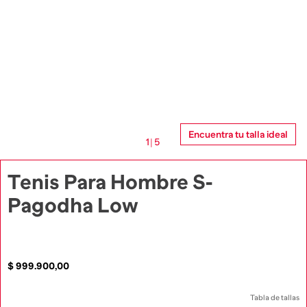
Encuentra tu talla ideal
1
|
5
Tenis Para Hombre S-
Pagodha Low
$
999
.
900
,
00
Tabla de tallas