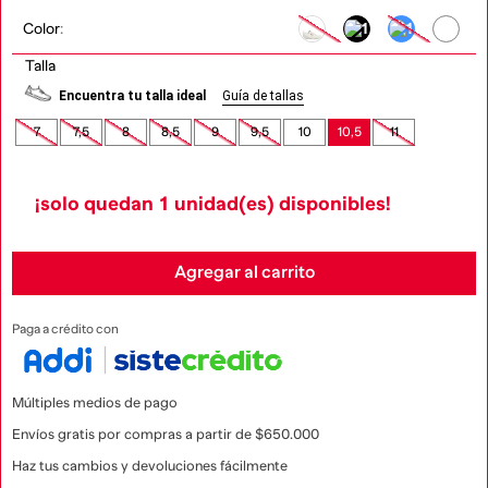
Color
:
Talla
Encuentra tu talla ideal
Guía de tallas
7
7,5
8
8,5
9
9,5
10
10,5
11
¡solo quedan
1
unidad(es) disponibles!
Agregar al carrito
Paga a crédito con
Múltiples medios de pago
Envíos gratis por compras a partir de $650.000
Haz tus cambios y devoluciones fácilmente