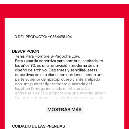
:
Y03644P8404
DESCRIPCIÓN
Tenis Para Hombre S-Pagodha Low.
Esta zapatilla deportiva para hombre, inspirada en
los años 70, es una renovación moderna de un
diseño de archivo. Elegantes y sencillas, estas
deportivas de uso diario con cordones tienen una
parte superior de ripstop, cuero y ante afelpado
con una puntera ligeramente cuadrada y el
logotipo D mega inclinado en el lateral. La
entresuela de EVA proporciona una amortiguación
ligera, mientras que la suela de goma texturizada
se eleva por la parte delantera, inyectando a la
zapatilla una identidad gráfica fresca.
MOSTRAR MÁS
• Composición: 100% cuero bovino, contraste
100% poliéster
• País origen: Vietnam
CUIDADO DE LAS PRENDAS