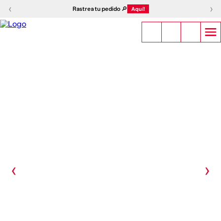
‹
›
Rastrea tu pedido 🔎
Aquí!
‹
›