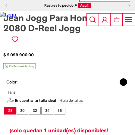
1
|
5
‹
›
‹
›
Rastrea tu pedido 🔎
Aquí!
Jean Jogg Para Hombre
2080 D-Reel Jogg
$
2
.
099
.
900
,
00
Color
:
Talla
Encuentra tu talla ideal
Guía de tallas
28
30
32
34
36
¡solo quedan
1
unidad(es) disponibles!