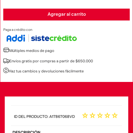
Agregar al carrito
Paga a crédito con
Múltiples medios de pago
Envíos gratis por compras a partir de $650.000
Haz tus cambios y devoluciones fácilmente
☆
☆
☆
☆
☆
:
A17867068VD
DESCRIPCIÓN