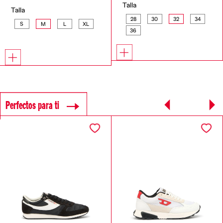
Talla
Talla
28
30
32
34
S
M
L
XL
36
Perfectos para ti