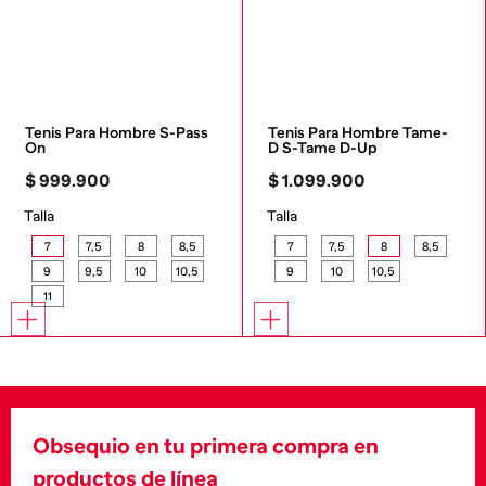
Tenis Para Hombre S-Pass 
Tenis Para Hombre Tame-
On
D S-Tame D-Up
$
999
.
900
$
1
.
099
.
900
Talla
Talla
7
7,5
8
8,5
7
7,5
8
8,5
9
9,5
10
10,5
9
10
10,5
11
Obsequio en tu primera compra en
productos de línea