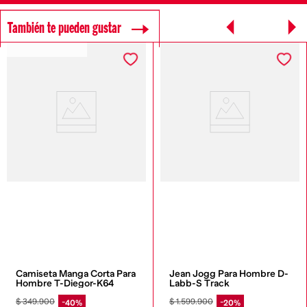
También te pueden gustar
SOSTENIBLE DIESEL
Camiseta Manga Corta Para 
Jean Jogg Para Hombre D-
Hombre T-Diegor-K64
Labb-S Track
$
349
.
900
$
1
.
599
.
900
40%
20%