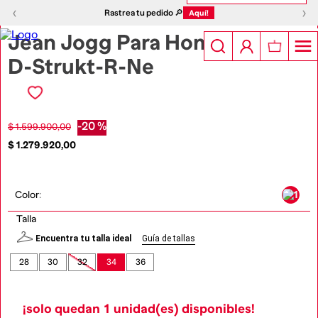
1
|
4
‹
›
‹
›
Rastrea tu pedido 🔎
Aquí!
Jean Jogg Para Hombre
D-Strukt-R-Ne
-
20 %
$
1
.
599
.
900
,
00
$
1
.
279
.
920
,
00
Color
:
Talla
Encuentra tu talla ideal
Guía de tallas
28
30
32
34
36
¡solo quedan
1
unidad(es) disponibles!