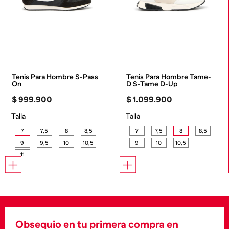
Tenis Para Hombre S-Pass 
Tenis Para Hombre Tame-
On
D S-Tame D-Up
$
999
.
900
$
1
.
099
.
900
Talla
Talla
7
7,5
8
8,5
7
7,5
8
8,5
9
9,5
10
10,5
9
10
10,5
11
Obsequio en tu primera compra en