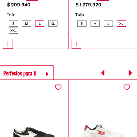
$
209
.
940
$
1
.
279
.
920
Talla
Talla
S
M
L
XL
S
M
L
XL
XXL
Perfectos para ti