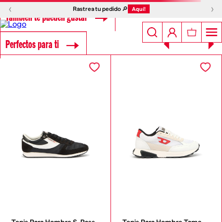
‹
›
Rastrea tu pedido 🔎
Aquí!
También te pueden gustar
Perfectos para ti