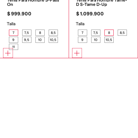
Tenis Para Hombre S-Pass 
Tenis Para Hombre Tame-
On
D S-Tame D-Up
$
999
.
900
$
1
.
099
.
900
Talla
Talla
7
7,5
8
8,5
7
7,5
8
8,5
9
9,5
10
10,5
9
10
10,5
11