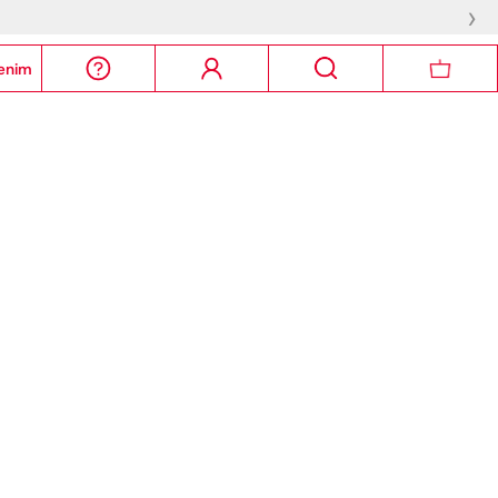
›
enim