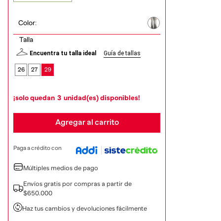
Color
:
Talla
Encuentra tu talla ideal
Guía de tallas
26
27
29
¡solo quedan
3
unidad(es) disponibles!
Agregar al carrito
Paga a crédito con
Múltiples medios de pago
Envíos gratis por compras a partir de
$650.000
Haz tus cambios y devoluciones fácilmente