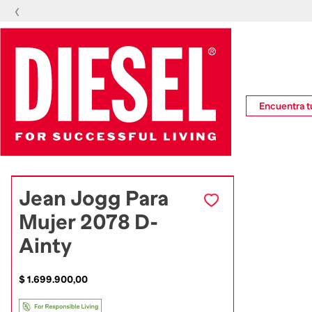
‹
Encuentra tu
Jean Jogg Para
Mujer 2078 D-
Ainty
$
1
.
699
.
900
,
00