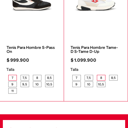
Tenis Para Hombre S-Pass 
Tenis Para Hombre Tame-
On
D S-Tame D-Up
$
999
.
900
$
1
.
099
.
900
Talla
Talla
7
7,5
8
8,5
7
7,5
8
8,5
9
9,5
10
10,5
9
10
10,5
11