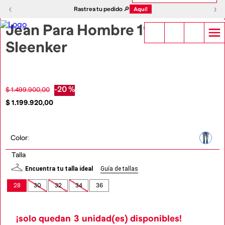
1
|
4
‹
›
‹
›
Rastrea tu pedido 🔎
Aquí!
Jean Para Hombre 1979
Sleenker
-
20 %
$
1
.
499
.
900
,
00
$
1
.
199
.
920
,
00
Color
:
Talla
Encuentra tu talla ideal
Guía de tallas
28
30
32
34
36
¡solo quedan
3
unidad(es) disponibles!