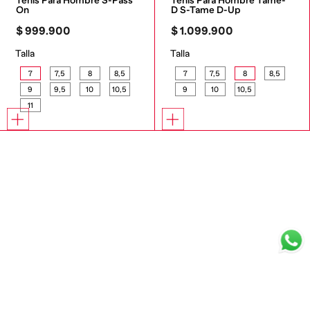
Tenis Para Hombre S-Pass 
Tenis Para Hombre Tame-
On
D S-Tame D-Up
$
999
.
900
$
1
.
099
.
900
Talla
Talla
7
7,5
8
8,5
7
7,5
8
8,5
9
9,5
10
10,5
9
10
10,5
11