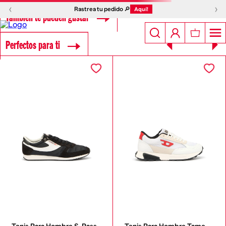
‹
›
Rastrea tu pedido 🔎
Aquí!
También te pueden gustar
Perfectos para ti