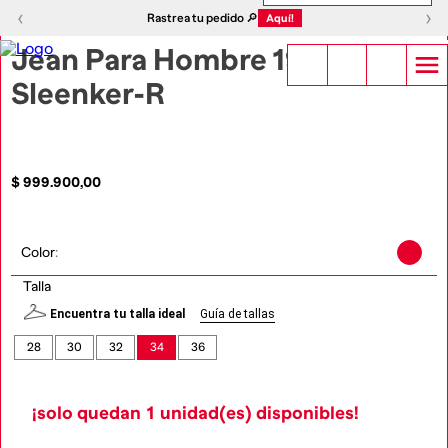
1
|
2
‹
›
‹
›
Rastrea tu pedido 🔎
Aquí!
Jean Para Hombre 1979
Sleenker-R
$
999
.
900
,
00
Color
:
Talla
Encuentra tu talla ideal
Guía de tallas
28
30
32
34
36
¡solo quedan
1
unidad(es) disponibles!