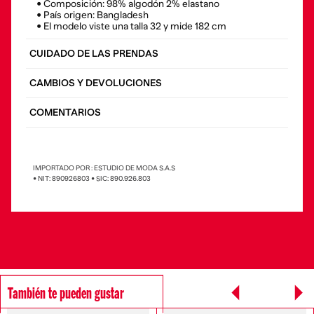
• Composición: 98% algodón 2% elastano
• País origen: Bangladesh
• El modelo viste una talla 32 y mide 182 cm
CUIDADO DE LAS PRENDAS
CAMBIOS Y DEVOLUCIONES
COMENTARIOS
IMPORTADO POR : ESTUDIO DE MODA S.A.S
• NIT: 890926803 • SIC: 890.926.803
También te pueden gustar