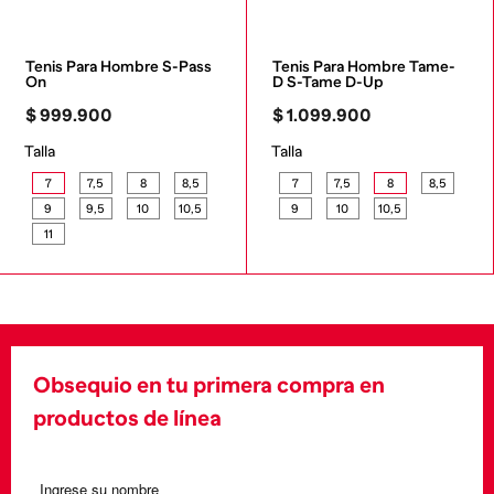
Tenis Para Hombre S-Pass 
Tenis Para Hombre Tame-
On
D S-Tame D-Up
$
999
.
900
$
1
.
099
.
900
Talla
Talla
7
7,5
8
8,5
7
7,5
8
8,5
9
9,5
10
10,5
9
10
10,5
11
Obsequio en tu primera compra en
productos de línea