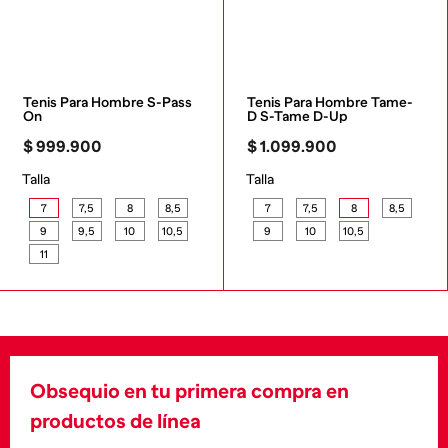
Tenis Para Hombre S-Pass 
Tenis Para Hombre Tame-
On
D S-Tame D-Up
$
999
.
900
$
1
.
099
.
900
Talla
Talla
7
7,5
8
8,5
7
7,5
8
8,5
9
9,5
10
10,5
9
10
10,5
11
Obsequio en tu primera compra en
productos de línea