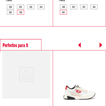
Talla
Talla
28
30
32
34
28
30
32
34
36
38
36
Perfectos para ti