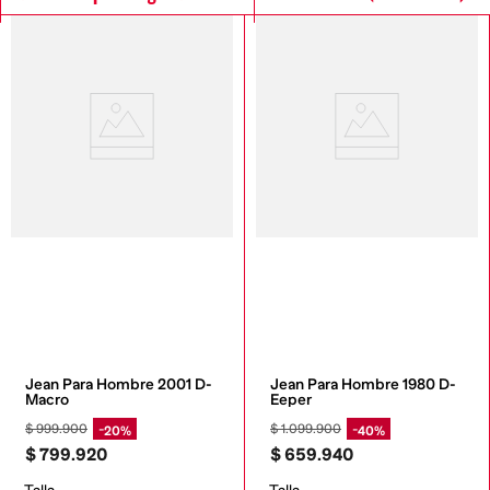
Jean Para Hombre 2001 D-
Jean Para Hombre 1980 D-
Macro
Eeper
$
999
.
900
$
1
.
099
.
900
20%
40%
$
799
.
920
$
659
.
940