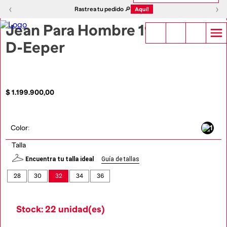
1
|
5
‹
›
‹
›
Rastrea tu pedido 🔎
Aquí!
Jean Para Hombre 1980
D-Eeper
$
1
.
199
.
900
,
00
Color
:
Talla
Encuentra tu talla ideal
Guía de tallas
28
30
32
34
36
Stock: 22 unidad(es)