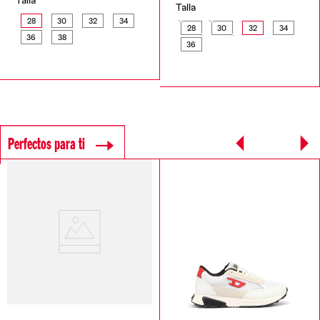
Talla
Talla
28
30
32
34
28
30
32
34
36
38
36
Perfectos para ti