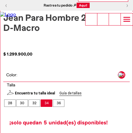
1
|
5
‹
›
‹
›
Rastrea tu pedido 🔎
Aquí!
Jean Para Hombre 2001
D-Macro
$
1
.
299
.
900
,
00
Color
:
Talla
Encuentra tu talla ideal
Guía de tallas
28
30
32
34
36
¡solo quedan
5
unidad(es) disponibles!