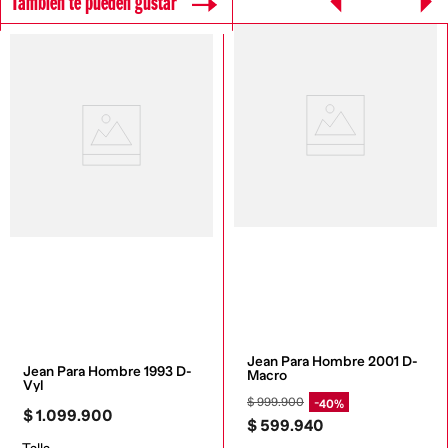
También te pueden gustar
Jean Para Hombre 2001 D-
Jean Para Hombre 1993 D-
Macro
Vyl
$
999
.
900
40%
$
1
.
099
.
900
$
599
.
940