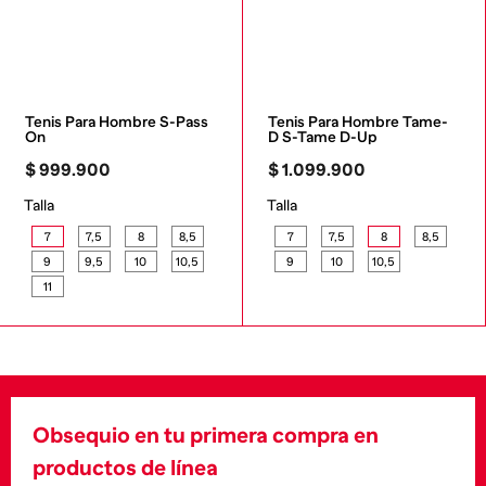
Tenis Para Hombre S-Pass 
Tenis Para Hombre Tame-
On
D S-Tame D-Up
$
999
.
900
$
1
.
099
.
900
Talla
Talla
7
7,5
8
8,5
7
7,5
8
8,5
9
9,5
10
10,5
9
10
10,5
11
Obsequio en tu primera compra en
productos de línea