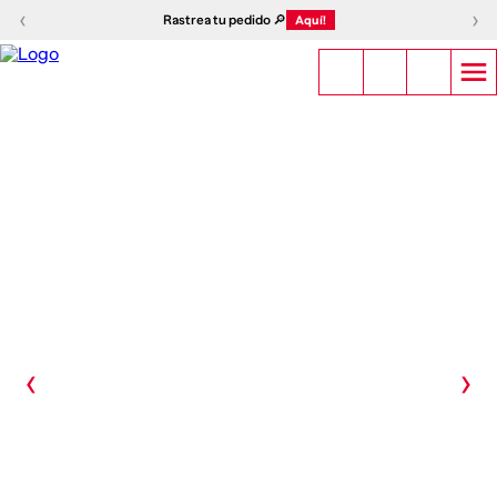
‹
›
Rastrea tu pedido 🔎
Aquí!
‹
›