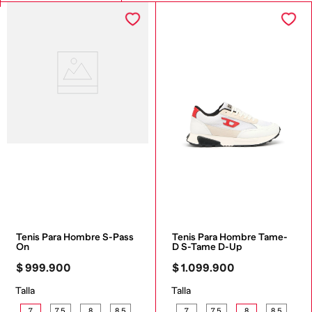
Tenis Para Hombre S-Pass 
Tenis Para Hombre Tame-
On
D S-Tame D-Up
$
999
.
900
$
1
.
099
.
900
Talla
Talla
7
7,5
8
8,5
7
7,5
8
8,5