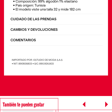
• Composición: 99% algodón 1% elastano
• País origen: Tunisia
• El modelo viste una talla 32 y mide 182 cm
CUIDADO DE LAS PRENDAS
CAMBIOS Y DEVOLUCIONES
COMENTARIOS
IMPORTADO POR : ESTUDIO DE MODA S.A.S
• NIT: 890926803 • SIC: 890.926.803
También te pueden gustar