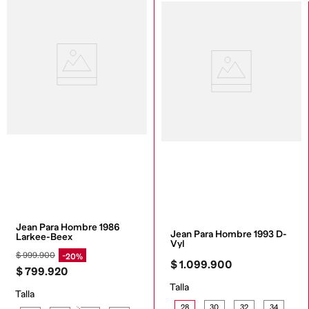
Jean Para Hombre 1986 
Jean Para Hombre 1993 D-
Larkee-Beex
Vyl
$
999
.
900
20%
$
1
.
099
.
900
$
799
.
920
Talla
Talla
28
30
32
34