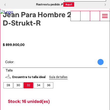
1
|
2
‹
›
‹
›
Rastrea tu pedido 🔎
Aquí!
Jean Para Hombre 2019
D-Strukt-R
$
899
.
900
,
00
Color
:
Talla
Encuentra tu talla ideal
Guía de tallas
28
30
32
34
36
Stock: 16 unidad(es)