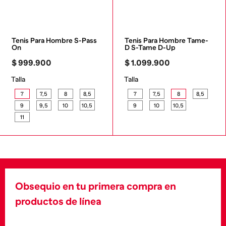
Tenis Para Hombre S-Pass 
Tenis Para Hombre Tame-
On
D S-Tame D-Up
$
999
.
900
$
1
.
099
.
900
Talla
Talla
7
7,5
8
8,5
7
7,5
8
8,5
9
9,5
10
10,5
9
10
10,5
11
Obsequio en tu primera compra en
productos de línea