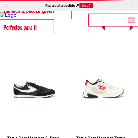
‹
›
Rastrea tu pedido 🔎
Aquí!
También te pueden gustar
Perfectos para ti