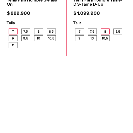
Tenis Para Hombre S-Pass 
Tenis Para Hombre Tame-
On
D S-Tame D-Up
$
999
.
900
$
1
.
099
.
900
Talla
Talla
7
7,5
8
8,5
7
7,5
8
8,5
9
9,5
10
10,5
9
10
10,5
11