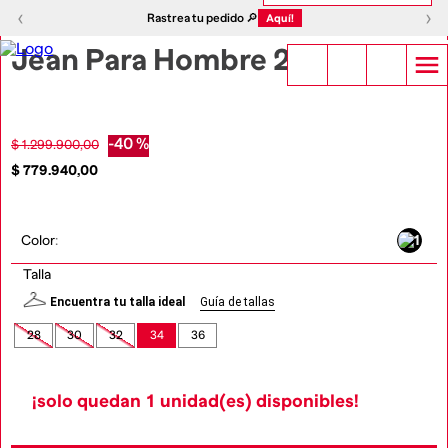
1
|
5
‹
›
‹
›
Rastrea tu pedido 🔎
Aquí!
Jean Para Hombre 2021
-
40 %
$
1
.
299
.
900
,
00
$
779
.
940
,
00
Color
:
Talla
Encuentra tu talla ideal
Guía de tallas
28
30
32
34
36
¡solo quedan
1
unidad(es) disponibles!