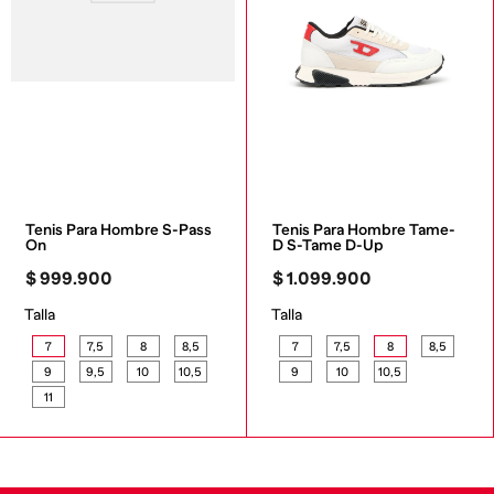
Tenis Para Hombre S-Pass 
Tenis Para Hombre Tame-
On
D S-Tame D-Up
$
999
.
900
$
1
.
099
.
900
Talla
Talla
7
7,5
8
8,5
7
7,5
8
8,5
9
9,5
10
10,5
9
10
10,5
11