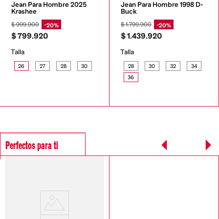
Jean Para Hombre 2025 
Jean Para Hombre 1998 D-
Krashee
Buck
$
999
.
900
$
1
.
799
.
900
20%
20%
$
799
.
920
$
1
.
439
.
920
Talla
Talla
26
27
28
30
28
30
32
34
36
Perfectos para ti