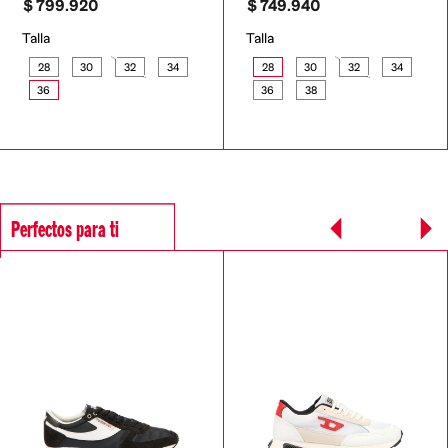
$
799
.
920
$
749
.
940
Talla
Talla
28
30
32
34
28
30
32
34
36
36
38
Perfectos para ti