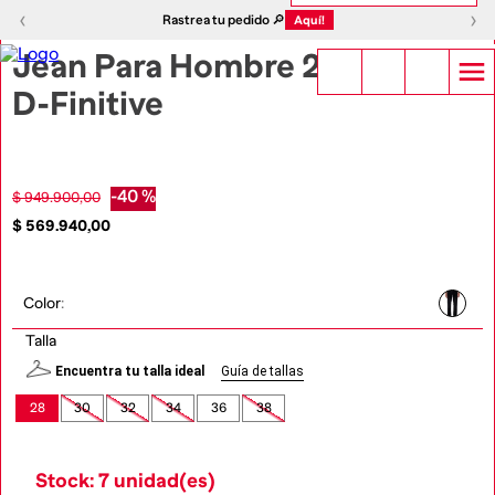
1
|
3
‹
›
‹
›
Rastrea tu pedido 🔎
Aquí!
Jean Para Hombre 2023
D-Finitive
-
40 %
$
949
.
900
,
00
$
569
.
940
,
00
Color
:
Talla
Encuentra tu talla ideal
Guía de tallas
28
30
32
34
36
38
Stock: 7 unidad(es)