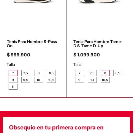
Tenis Para Hombre S-Pass 
Tenis Para Hombre Tame-
On
D S-Tame D-Up
$
999
.
900
$
1
.
099
.
900
Talla
Talla
7
7,5
8
8,5
7
7,5
8
8,5
9
9,5
10
10,5
9
10
10,5
11
Obsequio en tu primera compra en