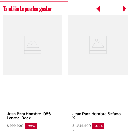
También te pueden gustar
Jean Para Hombre 1986 
Jean Para Hombre Safado-
Larkee-Beex
X
$
999
.
900
$
1
.
249
.
900
20%
40%