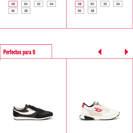
28
30
32
34
28
30
32
34
36
38
36
38
Perfectos para ti