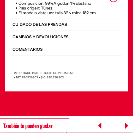
• Composición: 99%Algodón 1%Elastano
• País origen: Túnez
• El modelo viste una talla 32 y mide 182 cm
CUIDADO DE LAS PRENDAS
CAMBIOS Y DEVOLUCIONES
COMENTARIOS
IMPORTADO POR : ESTUDIO DE MODA S.A.S
• NIT: 890926803 • SIC: 890.926.803
También te pueden gustar