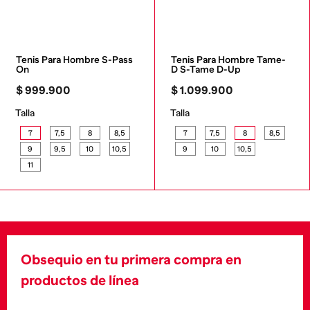
Tenis Para Hombre S-Pass 
Tenis Para Hombre Tame-
On
D S-Tame D-Up
$
999
.
900
$
1
.
099
.
900
Talla
Talla
7
7,5
8
8,5
7
7,5
8
8,5
9
9,5
10
10,5
9
10
10,5
11
Obsequio en tu primera compra en
productos de línea