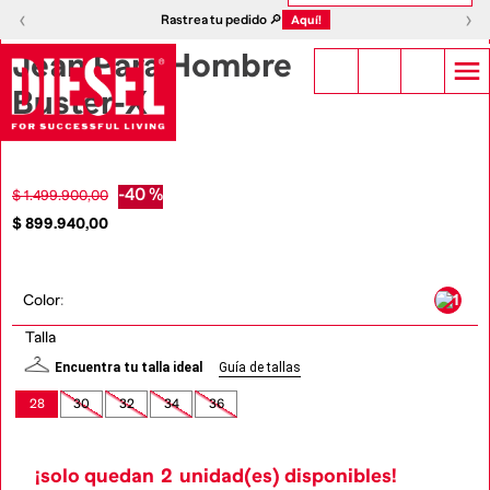
1
|
2
‹
›
‹
›
Rastrea tu pedido 🔎
Aquí!
Jean Para Hombre
Buster-X
-
40 %
$
1
.
499
.
900
,
00
$
899
.
940
,
00
Color
:
Talla
Encuentra tu talla ideal
Guía de tallas
28
30
32
34
36
¡solo quedan
2
unidad(es) disponibles!