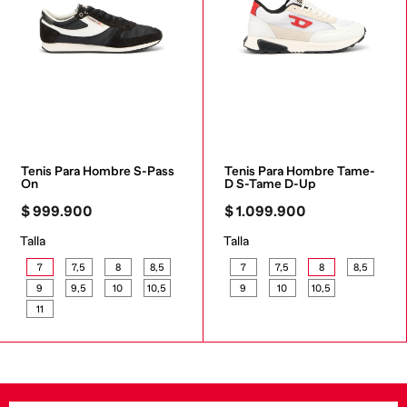
Tenis Para Hombre S-Pass 
Tenis Para Hombre Tame-
On
D S-Tame D-Up
$
999
.
900
$
1
.
099
.
900
Talla
Talla
7
7,5
8
8,5
7
7,5
8
8,5
9
9,5
10
10,5
9
10
10,5
11