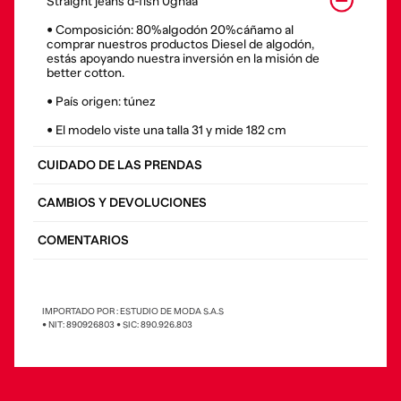
Straight jeans d-fish 0ghaa
• Composición: 80%algodón 20%cáñamo al
comprar nuestros productos Diesel de algodón,
estás apoyando nuestra inversión en la misión de
better cotton.
• País origen: túnez
• El modelo viste una talla 31 y mide 182 cm
CUIDADO DE LAS PRENDAS
CAMBIOS Y DEVOLUCIONES
COMENTARIOS
IMPORTADO POR : ESTUDIO DE MODA S.A.S
• NIT: 890926803 • SIC: 890.926.803