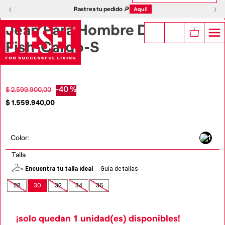
1
|
10
‹
›
‹
›
Rastrea tu pedido 🔎
Aquí!
Jean Para Hombre D-
Fish-Cargo-S
-
40 %
$
2
.
599
.
900
,
00
$
1
.
559
.
940
,
00
Color
:
Talla
Encuentra tu talla ideal
Guía de tallas
28
30
32
34
36
¡solo quedan
1
unidad(es) disponibles!