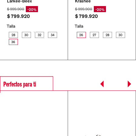
Larkee-Beex
Krashee
$
999
.
900
$
999
.
900
20%
20%
$
799
.
920
$
799
.
920
Talla
Talla
28
30
32
34
26
27
28
30
36
Perfectos para ti