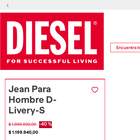
‹
Encuentra tu
Jean Para
Hombre D-
Livery-S
-
40 %
$
1
.
999
.
900
,
00
$
1
.
199
.
940
,
00