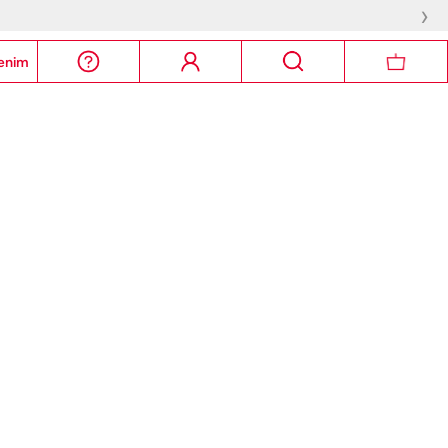
›
enim