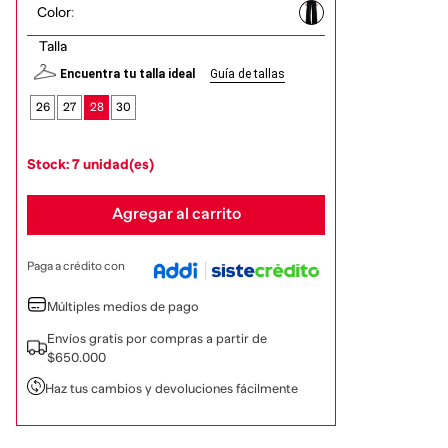
Color
:
Talla
Encuentra tu talla ideal
Guía de tallas
26
27
28
30
Stock: 7 unidad(es)
Agregar al carrito
Paga a crédito con
Múltiples medios de pago
Envíos gratis por compras a partir de
$650.000
Haz tus cambios y devoluciones fácilmente