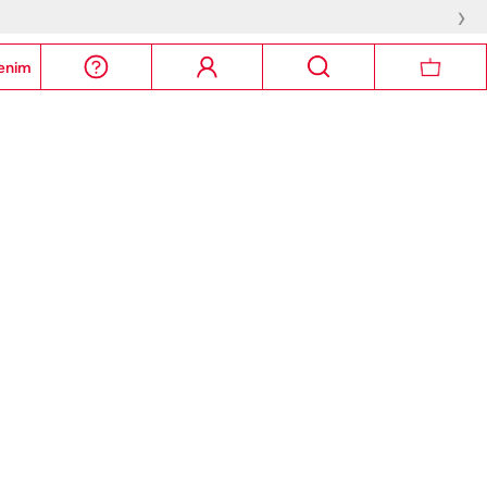
›
enim