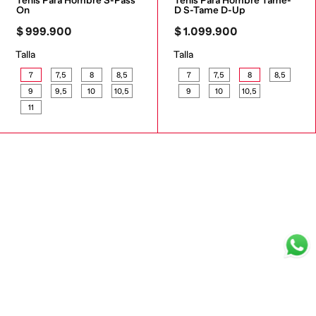
Tenis Para Hombre S-Pass 
Tenis Para Hombre Tame-
On
D S-Tame D-Up
$
999
.
900
$
1
.
099
.
900
Talla
Talla
7
7,5
8
8,5
7
7,5
8
8,5
9
9,5
10
10,5
9
10
10,5
11