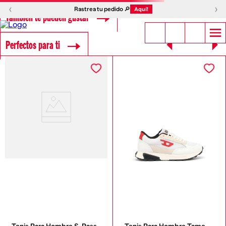
‹
›
Rastrea tu pedido 🔎
Aquí!
También te pueden gustar
Perfectos para ti