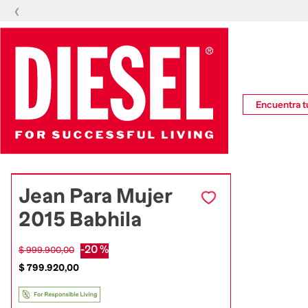
‹
Encuentra tu
Jean Para Mujer
2015 Babhila
-
20 %
$
999
.
900
,
00
$
799
.
920
,
00