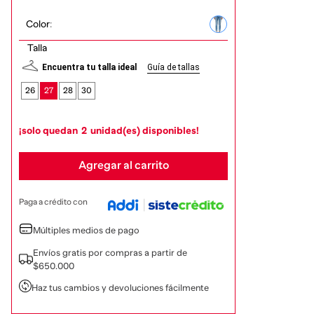
Color
:
Talla
Encuentra tu talla ideal
Guía de tallas
26
27
28
30
¡solo quedan
2
unidad(es) disponibles!
Agregar al carrito
Paga a crédito con
Múltiples medios de pago
Envíos gratis por compras a partir de
$650.000
Haz tus cambios y devoluciones fácilmente