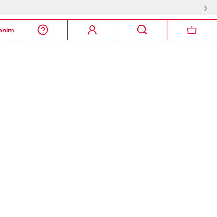
›
enim