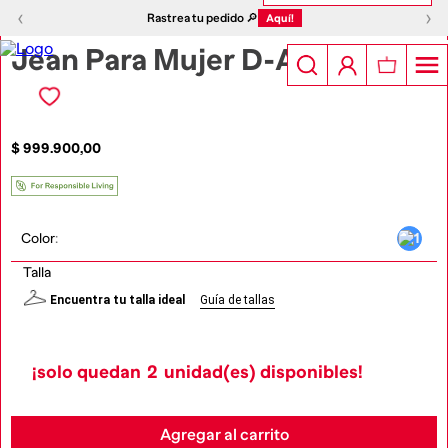
1
|
5
‹
›
‹
›
Rastrea tu pedido 🔎
Aquí!
Jean Para Mujer D-Akii
$
999
.
900
,
00
Color
:
Talla
Encuentra tu talla ideal
Guía de tallas
¡solo quedan
2
unidad(es) disponibles!
Agregar al carrito