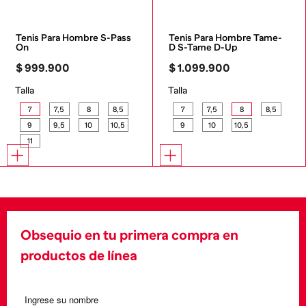
Tenis Para Hombre S-Pass 
Tenis Para Hombre Tame-
On
D S-Tame D-Up
$
999
.
900
$
1
.
099
.
900
Talla
Talla
7
7,5
8
8,5
7
7,5
8
8,5
9
9,5
10
10,5
9
10
10,5
11
Obsequio en tu primera compra en
productos de línea