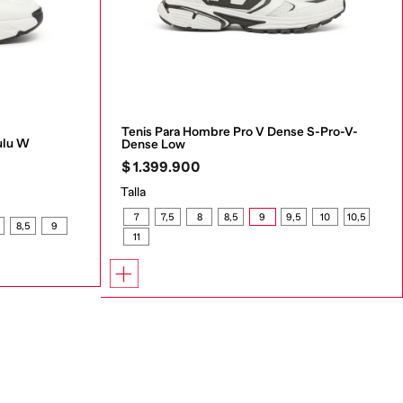
Tenis Para Hombre Pro V Dense S-Pro-V-
ulu W
Dense Low
$
1
.
399
.
900
Talla
7
7,5
8
8,5
9
9,5
10
10,5
8,5
9
11