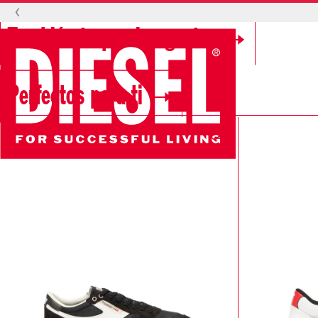
‹
También te pueden gustar
Perfectos para ti