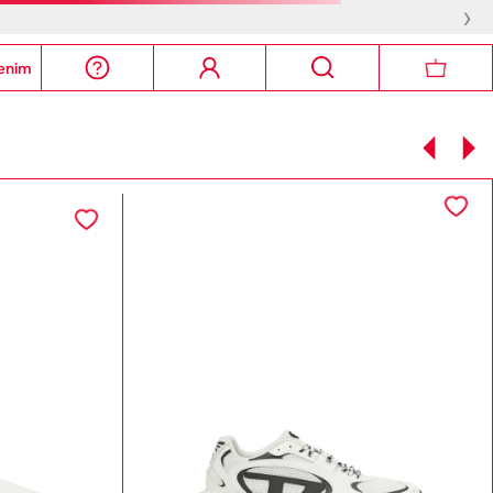
›
enim