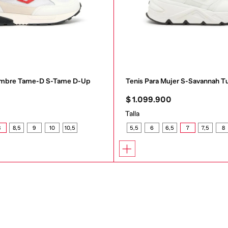
Hombre Tame-D S-Tame D-Up
Tenis Para Mujer S-Savannah T
0
$
1
.
099
.
900
Talla
8
8,5
9
10
10,5
5,5
6
6,5
7
7,5
8