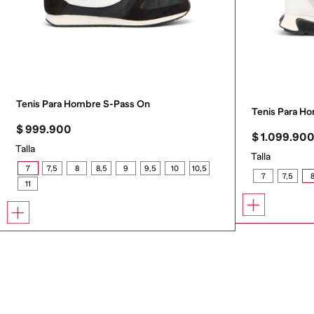
Tenis Para Hombre S-Pass On
Tenis Para 
$
999
.
900
$
1
.
099
.
90
Talla
Talla
7
7,5
8
8,5
9
9,5
10
10,5
7
7,5
11