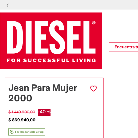
‹
🔥
Encuentra tu
Jean Para Mujer
2000
-
40 %
$
1
.
449
.
900
,
00
$
869
.
940
,
00