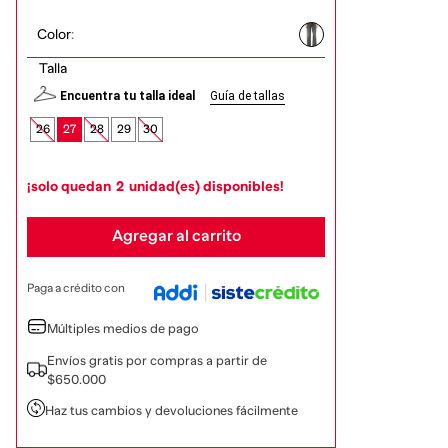
Color
:
Talla
Encuentra tu talla ideal
Guía de tallas
26
27
28
29
30
¡solo quedan
2
unidad(es) disponibles!
Agregar al carrito
Paga a crédito con
Múltiples medios de pago
Envíos gratis por compras a partir de
$650.000
Haz tus cambios y devoluciones fácilmente