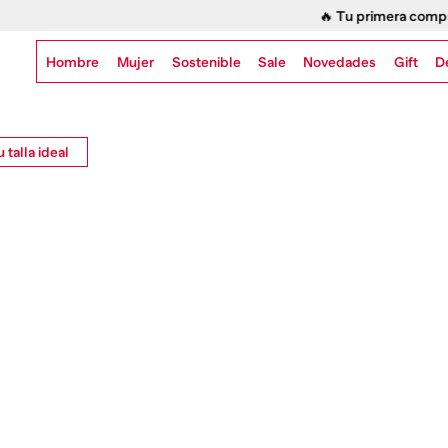
 Tu primera compra en co.diesel.com viene con un detalle extra.
Aquí
Hombre
Mujer
Sostenible
Novedades
Gift
Sale
D
 talla ideal