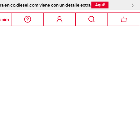
›
!
enim