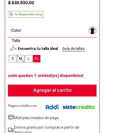
$
639
.
920
,
00
Color
:
Talla
Encuentra tu talla ideal
Guía de tallas
S
M
L
XL
¡solo quedan
1
unidad(es) disponibles!
Agregar al carrito
Paga a crédito con
Múltiples medios de pago
Envíos gratis por compras a partir de
$650.000