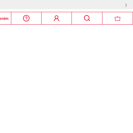
›
enim