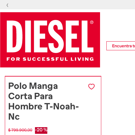
‹
Encuentra tu
Polo Manga
Corta Para
Hombre T-Noah-
Nc
-
20 %
$
799
.
900
,
00