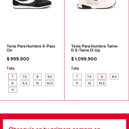
Tenis Para Hombre S-Pass 
Tenis Para Hombre Tame-
On
D S-Tame D-Up
$
999
.
900
$
1
.
099
.
900
Talla
Talla
7
7,5
8
8,5
7
7,5
8
8,5
9
9,5
10
10,5
9
10
10,5
11