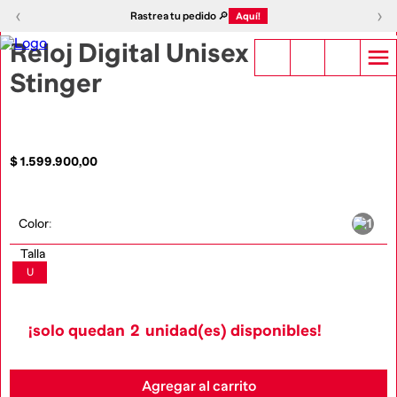
1
|
6
‹
›
‹
›
Rastrea tu pedido 🔎
Aquí!
Reloj Digital Unisex
Stinger
$
1
.
599
.
900
,
00
Color
:
Talla
U
¡solo quedan
2
unidad(es) disponibles!
Agregar al carrito