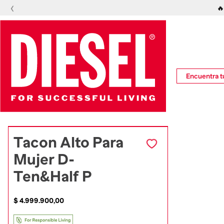
‹
🔥
Encuentra tu
Tacon Alto Para
Mujer D-
Ten&Half P
$
4
.
999
.
900
,
00