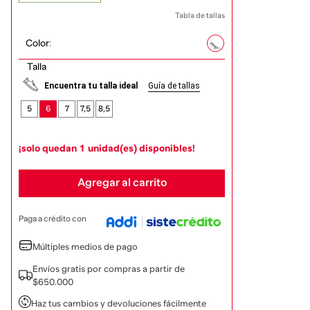
Tabla de tallas
Color
:
Talla
Encuentra tu talla ideal
Guía de tallas
5
6
7
7,5
8,5
¡solo quedan
1
unidad(es) disponibles!
Agregar al carrito
Paga a crédito con
Múltiples medios de pago
Envíos gratis por compras a partir de
$650.000
Haz tus cambios y devoluciones fácilmente