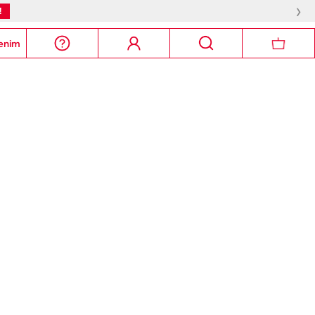
›
!
enim