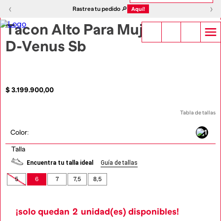
1
|
6
‹
›
‹
›
Rastrea tu pedido 🔎
Aquí!
Tacon Alto Para Mujer
D-Venus Sb
$
3
.
199
.
900
,
00
Tabla de tallas
Color
:
Talla
Encuentra tu talla ideal
Guía de tallas
5
6
7
7,5
8,5
¡solo quedan
2
unidad(es) disponibles!