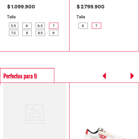
Mules
$
1
.
099
.
900
$
2
.
799
.
900
Talla
Talla
5,5
6
6,5
7
6
7
7,5
8
8,5
9
Perfectos para ti