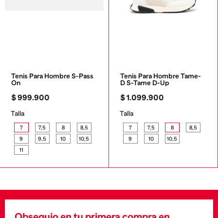
Tenis Para Hombre S-Pass 
Tenis Para Hombre Tame-
On
D S-Tame D-Up
$
999
.
900
$
1
.
099
.
900
Talla
Talla
7
7,5
8
8,5
7
7,5
8
8,5
9
9,5
10
10,5
9
10
10,5
11
Obsequio en tu primera compra en