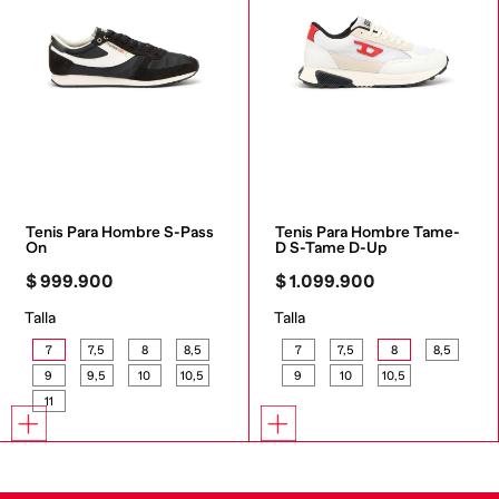
Tenis Para Hombre S-Pass 
Tenis Para Hombre Tame-
On
D S-Tame D-Up
$
999
.
900
$
1
.
099
.
900
Talla
Talla
7
7,5
8
8,5
7
7,5
8
8,5
9
9,5
10
10,5
9
10
10,5
11