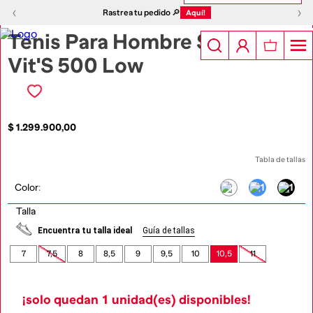
1
|
15
‹
›
‹
›
Rastrea tu pedido 🔎
Aquí!
Tenis Para Hombre S-D-
Vit'S 500 Low
$
1
.
299
.
900
,
00
Tabla de tallas
Color
:
Talla
Encuentra tu talla ideal
Guía de tallas
7
7,5
8
8,5
9
9,5
10
10,5
11
¡solo quedan
1
unidad(es) disponibles!