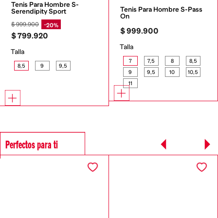
Tenis Para Hombre S-
Tenis Para Hombre S-Pass 
Serendipity Sport
On
$
999
.
900
20%
$
999
.
900
$
799
.
920
Talla
Talla
7
7,5
8
8,5
8,5
9
9,5
9
9,5
10
10,5
11
Perfectos para ti