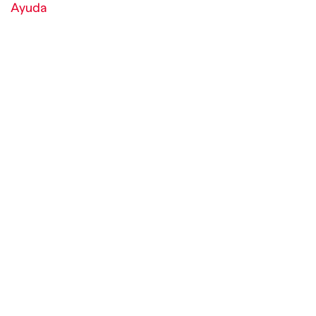
Ayuda
Política de cookies y condiciones
World of Diesel
Empresa
Medios de Pago
Redes sociales