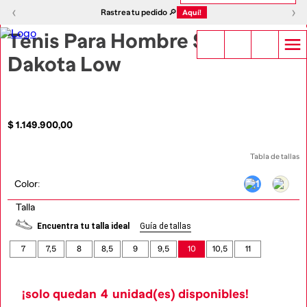
1
|
10
‹
›
‹
›
Rastrea tu pedido 🔎
Aquí!
Tenis Para Hombre S-
Dakota Low
$
1
.
149
.
900
,
00
Tabla de tallas
Color
:
Talla
Encuentra tu talla ideal
Guía de tallas
7
7,5
8
8,5
9
9,5
10
10,5
11
¡solo quedan
4
unidad(es) disponibles!