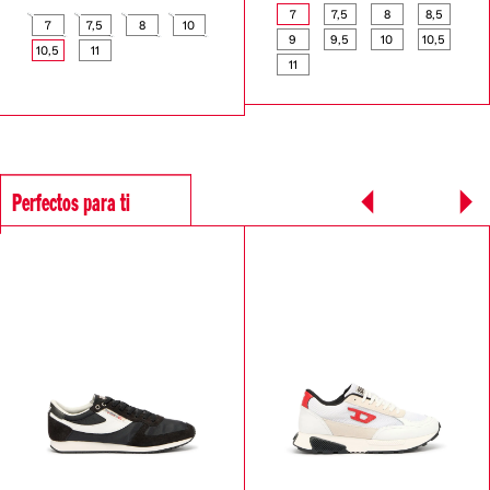
7
7,5
8
8,5
7
7,5
8
10
9
9,5
10
10,5
10,5
11
11
Perfectos para ti