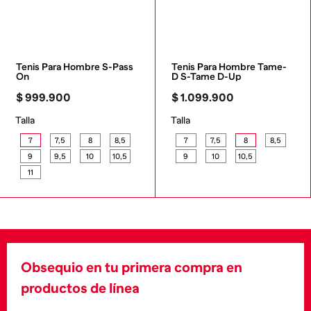
Tenis Para Hombre S-Pass 
Tenis Para Hombre Tame-
On
D S-Tame D-Up
$
999
.
900
$
1
.
099
.
900
Talla
Talla
7
7,5
8
8,5
7
7,5
8
8,5
9
9,5
10
10,5
9
10
10,5
11
Obsequio en tu primera compra en
productos de línea