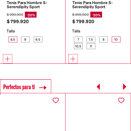
Tenis Para Hombre S-
Tenis Para Hombre S-
Serendipity Sport
Serendipity Sport
$
999
.
900
$
999
.
900
20%
20%
$
799
.
920
$
799
.
920
Talla
Talla
8,5
9
9,5
7
7,5
8
10
10,5
11
Perfectos para ti