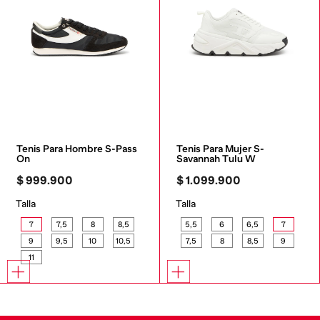
Tenis Para Hombre S-Pass 
Tenis Para Mujer S-
On
Savannah Tulu W
$
999
.
900
$
1
.
099
.
900
Talla
Talla
7
7,5
8
8,5
5,5
6
6,5
7
9
9,5
10
10,5
7,5
8
8,5
9
11