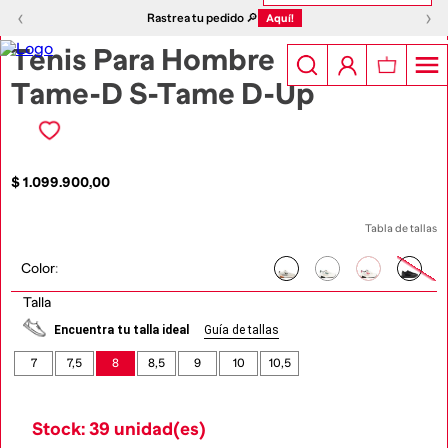
1
|
2
‹
›
‹
›
Rastrea tu pedido 🔎
Aquí!
Tenis Para Hombre
Tame-D S-Tame D-Up
$
1
.
099
.
900
,
00
Tabla de tallas
Color
:
Talla
Encuentra tu talla ideal
Guía de tallas
7
7,5
8
8,5
9
10
10,5
Stock: 39 unidad(es)