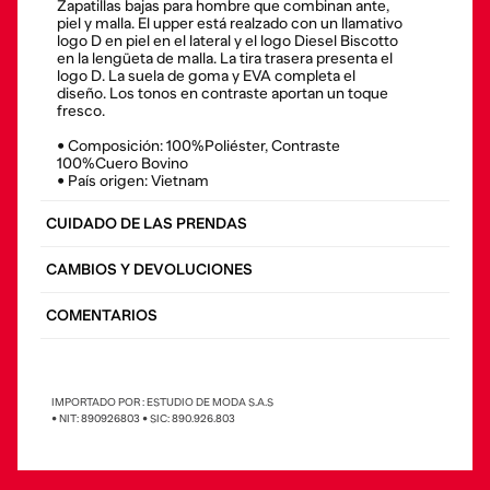
Zapatillas bajas para hombre que combinan ante,
piel y malla. El upper está realzado con un llamativo
logo D en piel en el lateral y el logo Diesel Biscotto
en la lengüeta de malla. La tira trasera presenta el
logo D. La suela de goma y EVA completa el
diseño. Los tonos en contraste aportan un toque
fresco.
• Composición: 100%Poliéster, Contraste
100%Cuero Bovino
• País origen: Vietnam
CUIDADO DE LAS PRENDAS
CAMBIOS Y DEVOLUCIONES
COMENTARIOS
IMPORTADO POR : ESTUDIO DE MODA S.A.S
• NIT: 890926803 • SIC: 890.926.803